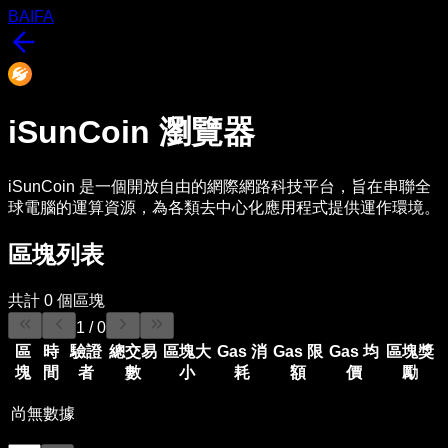
BAIFA
iSunCoin
瀏覽器
iSunCoin 是一個開放自由的網際網路科技平台，旨在串聯全
球電腦的運算資源，為各類去中心化應用程式提供運作環境。
區塊列表
共計
0
個區塊
1
/
0
區
時
驗證
總交易
區塊大
Gas 消
Gas 限
Gas 均
區塊獎
塊
間
者
數
小
耗
額
價
勵
尚無數據